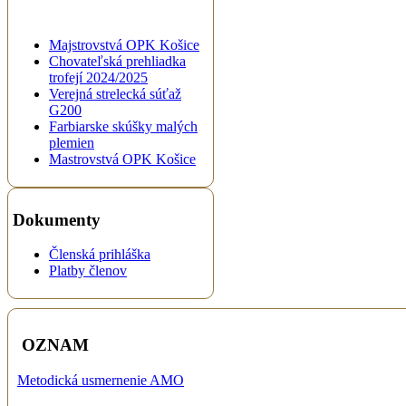
Majstrovstvá OPK Košice
Chovateľská prehliadka
trofejí 2024/2025
Verejná strelecká súťaž
G200
Farbiarske skúšky malých
plemien
Mastrovstvá OPK Košice
Dokumenty
Členská prihláška
Platby členov
OZNAM
Metodická usmernenie AMO