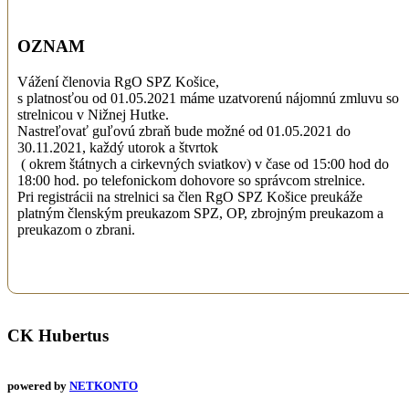
OZNAM
Vážení členovia RgO SPZ Košice,
s platnosťou od 01.05.2021 máme uzatvorenú nájomnú zmluvu so
strelnicou v Nižnej Hutke.
Nastreľovať guľovú zbraň bude možné od 01.05.2021 do
30.11.2021, každý utorok a štvrtok
( okrem štátnych a cirkevných sviatkov) v čase od 15:00 hod do
18:00 hod. po telefonickom dohovore so správcom strelnice.
Pri registrácii na strelnici sa člen RgO SPZ Košice preukáže
platným členským preukazom SPZ, OP, zbrojným preukazom a
preukazom o zbrani.
CK Hubertus
powered by
NETKONTO